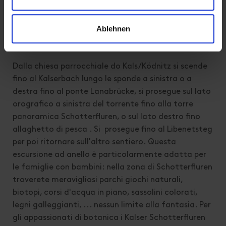
Ablehnen
Descrizione
Dalla chiesa parrocchiale do Kals/Ködnitz si scende
fino al Kalserbach lungo le sponde a sinistra o a
destra fino al ponte Lanabrücke, si prosegue sul lato
orografico a sinistra del torrente fino alla torre
panoramica Schotterfluren, o sul lato destro fino
allaghetto di pesca . Si prosegue fino al Libenetsteg
per poi ritornare sull'altro sentiero. Questa
escursione ad anello è particolarmente adatta per
le famiglie con bambini: nella zona di Schotterfluren
troverete meravigliosi parchi giochi naturali,
biotopi, corsi d'acqua in piano, sassolini colorati,
legni galleggianti, ... nessun limite alla fantasia. Per
gli appassionati di botanica i Kalser Schotterfluren