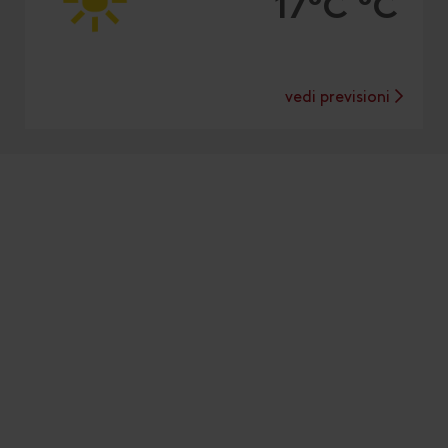
17°C °C
vedi previsioni
Installa app
Osttirol
Tocca
nella barra del browser.
1
Tocca
2
Aggiungi alla schermata Home
Un'icona verrà aggiunta alla tua schermata Home per