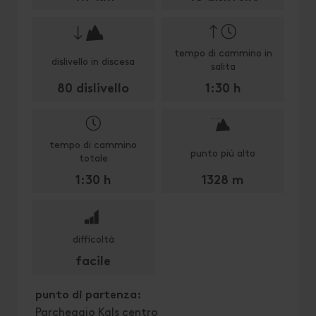
🔋
tempo di cammino in
dislivello in discesa
salita
80 dislivello
1:30 h
🞍
tempo di cammino
punto piú alto
totale
1:30 h
1328 m
🞽
difficoltà
facile
punto di partenza:
Parcheggio Kals centro