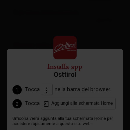
Cartina interattiva
aperto
Meteo attuale
20°C
Installa app
Osttirol
°C
Tocca
nella barra del browser.
1
vedi previsioni
Tocca
Aggiungi alla schermata Home
2
Un'icona verrà aggiunta alla tua schermata Home per
accedere rapidamente a questo sito web.