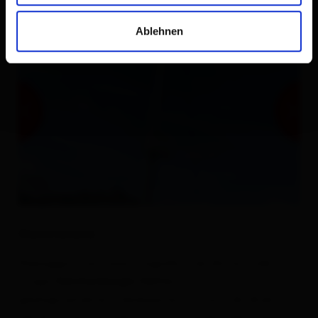
Ablehnen
Descrizione
Paesaggio montuoso magnifico nei dintorni del
rifugio
. Struttura
Reichenberger Hütte
geologicamente interessante formata da diversi
tipi di rocce: corniola, scisto micaceo, talco, quarzo,