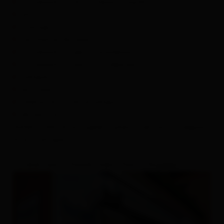
attrezzatura di sicurezza (caschi)
slittini
marsupi
racchette da neve
attrezzatura per lo snowboard
attrezzatura per lo sci alpinismo
ramponi
piccozza
imbracatura da arrampicata
ski service
Saremo lieti di accogliervi presto nel nostro negozio
di articoli sportivi.
Cordiali saluti, Daniel, Siska, Hans e Angelika