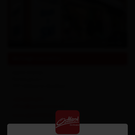
© Gsaller Media
dettagli contatto
Sport Steiner
Pattergasse 5
9971
Matrei in Osttirol
+43 4875 6711
office@sportsteiner.at
www.sportsteiner.at