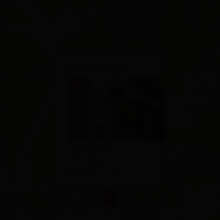
×
Sport Steiner
Pattergasse 5
9971 Matrei in Osttirol
calcola l'itinerario