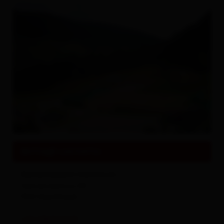
Tutto su
Eventi & Cultura
dettagli contatto
Gemeindeamt Kartitsch
Gemeindehaus 80
9941
Kartitsch
+43 4848 5248