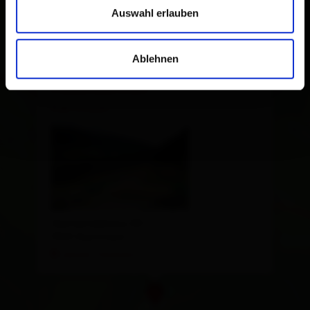
Auswahl erlauben
Ablehnen
×
Sport- und
Freizeitzentrum
Kartitsch
Gemeindehaus 80
9941 Kartitsch
calcola l'itinerario