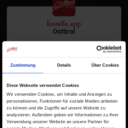
Installa app
Osttirol
Tocca
nella barra del browser.
1
Tocca
Aggiungi alla schermata Home
2
Zustimmung
Details
Über Cookies
Un'icona verrà aggiunta alla tua schermata Home per
accedere rapidamente a questo sito web.
Diese Webseite verwendet Cookies
Già aggiunto alla schermata principale
Wir verwenden Cookies, um Inhalte und Anzeigen zu
personalisieren, Funktionen für soziale Medien anbieten
zu können und die Zugriffe auf unsere Website zu
analysieren. Außerdem geben wir Informationen zu Ihrer
Verwendung unserer Website an unsere Partner für