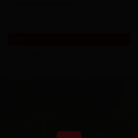
gemeindeamt@kartitsch.at
www.kartitsch.at
Links
Homepage
+
−