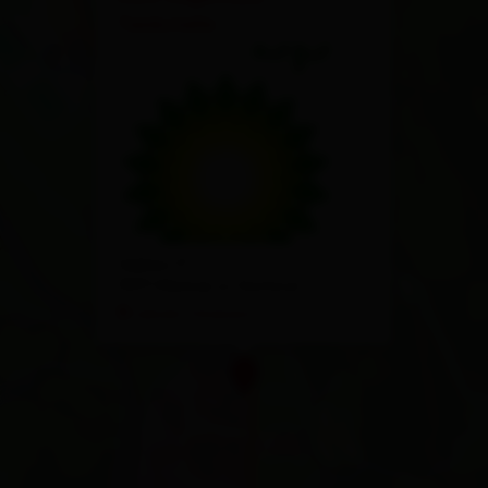
Tankstelle
Seblas 17
9971 Matrei in Osttirol
calcola l'itinerario