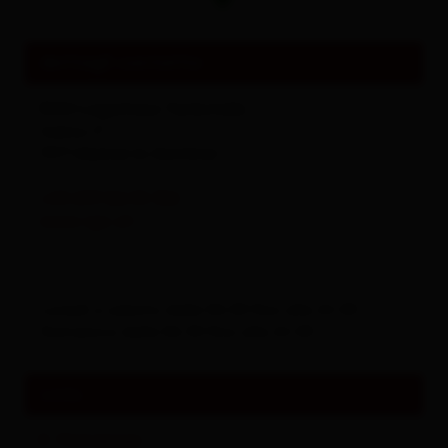
dettagli contatto
RGO Lagerhaus Tankstelle
Seblas 17
9971
Matrei in Osttirol
+43 699 166 55 352
www.rgo.at
Lunedì a sabato dalle 06:00 fino alle 22:00
Domenica dalle 06:30 fino alle 22:00
Links
Homepage