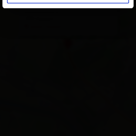
Ederplanweg 4
9991 Dölsach
calcola l'itinerario