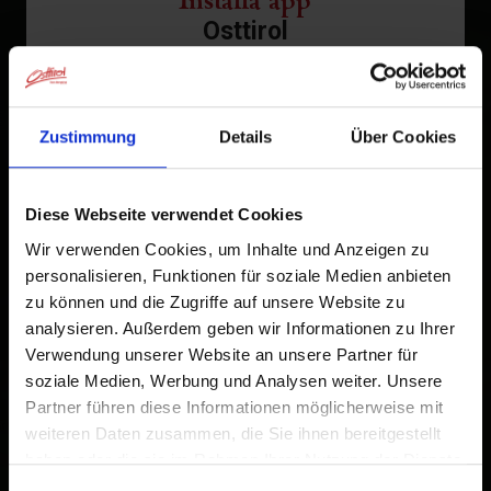
Installa app
Osttirol
Tocca
nella barra del browser.
1
Tocca
Zustimmung
Details
Über Cookies
Aggiungi alla schermata Home
2
Un'icona verrà aggiunta alla tua schermata Home per
Diese Webseite verwendet Cookies
accedere rapidamente a questo sito web.
Wir verwenden Cookies, um Inhalte und Anzeigen zu
Già aggiunto alla schermata principale
personalisieren, Funktionen für soziale Medien anbieten
zu können und die Zugriffe auf unsere Website zu
analysieren. Außerdem geben wir Informationen zu Ihrer
Verwendung unserer Website an unsere Partner für
soziale Medien, Werbung und Analysen weiter. Unsere
Partner führen diese Informationen möglicherweise mit
weiteren Daten zusammen, die Sie ihnen bereitgestellt
haben oder die sie im Rahmen Ihrer Nutzung der Dienste
gesammelt haben.