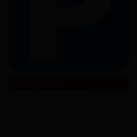
Tutto su
Eventi & Cultura
dettagli contatto
Parkplatz Schwimmbad Dölsach
Ederplanweg 4
9991
Dölsach