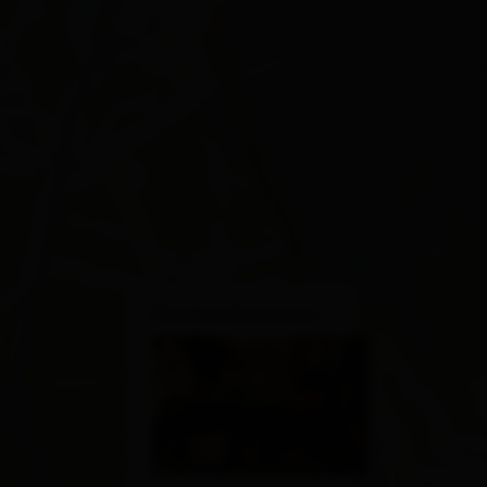
×
Klaubaufmuseum