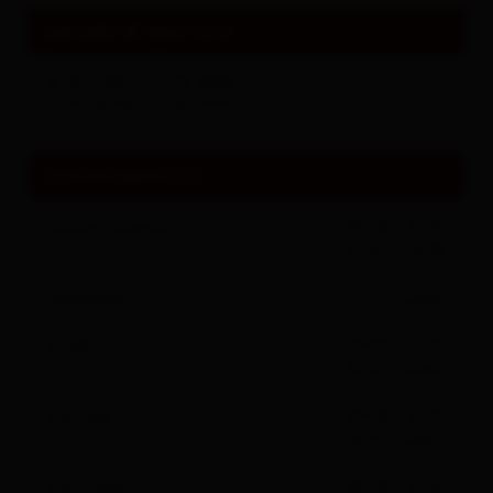
periodo di apertura
15.06.2026 - 31.10.2026
15.06.2026 - 31.10.2026
orari di apertura
sabato
(heute)
09:00 - 12:00
15:00 - 18:00
domenica
chiuso
lunedì
09:00 - 12:00
15:00 - 18:00
martedì
09:00 - 12:00
15:00 - 18:00
mercoledì
09:00 - 12:00