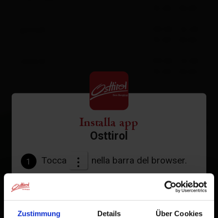
15:00 - 18:00
giovedì
09:00 - 12:00
15:00 - 18:00
venerdì
09:00 - 12:00
15:00 - 18:00
Installa app
+
Osttirol
−
Tocca
nella barra del browser.
1
Tocca
Aggiungi alla schermata Home
2
Un'icona verrà aggiunta alla tua schermata Home per
Zustimmung
Details
Über Cookies
accedere rapidamente a questo sito web.