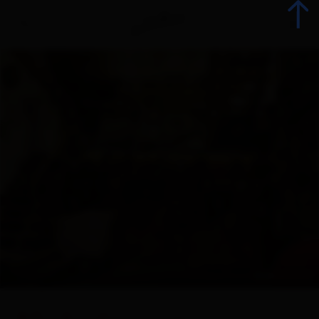
Indietro
Tutti gli eventi
Eventi top
Gastronomia
Avvento
+ 1
© Klaubaufstadl
Attrazioni