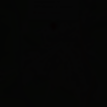
Hintermarkt 13
9971 Matrei in Osttirol
calcola l'itinerario