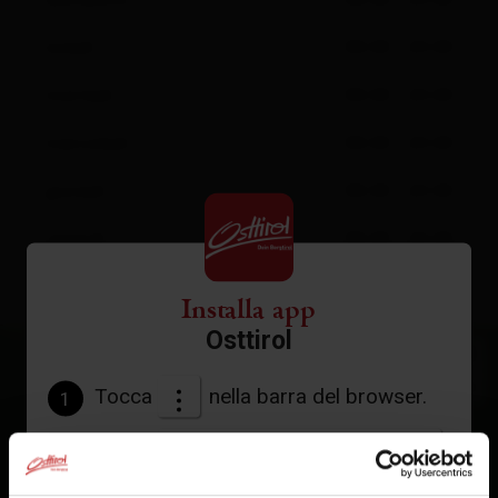
domenica
08:00 - 20:00
lunedì
08:00 - 20:00
martedì
08:00 - 20:00
mercoledì
08:00 - 20:00
giovedì
08:00 - 20:00
venerdì
08:00 - 20:00
Installa app
Osttirol
+
−
Tocca
nella barra del browser.
1
Tocca
Aggiungi alla schermata Home
2