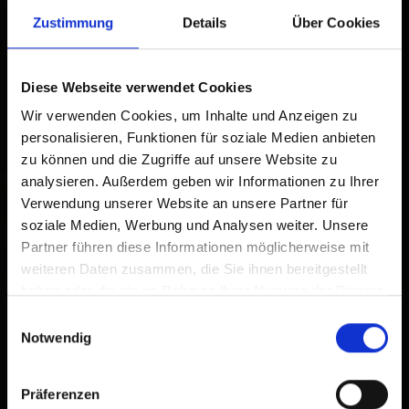
Un'icona verrà aggiunta alla tua schermata Home per
Zustimmung
Details
Über Cookies
accedere rapidamente a questo sito web.
Già aggiunto alla schermata principale
Diese Webseite verwendet Cookies
Wir verwenden Cookies, um Inhalte und Anzeigen zu
personalisieren, Funktionen für soziale Medien anbieten
zu können und die Zugriffe auf unsere Website zu
analysieren. Außerdem geben wir Informationen zu Ihrer
Verwendung unserer Website an unsere Partner für
soziale Medien, Werbung und Analysen weiter. Unsere
Partner führen diese Informationen möglicherweise mit
weiteren Daten zusammen, die Sie ihnen bereitgestellt
haben oder die sie im Rahmen Ihrer Nutzung der Dienste
gesammelt haben.
Einwilligungsauswahl
Notwendig
Präferenzen