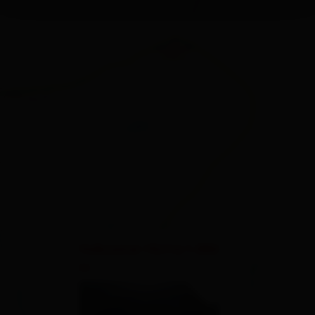
×
Volkzeiner Hütte 1.886
m