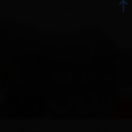
Indietro
Tutti gli eventi
Eventi top
Gastronomia
Avvento
+ 3
Attrazioni