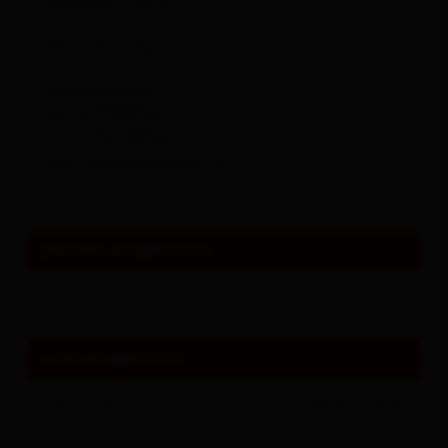
Volkzeiner Hütte
Winkeltal
9931
Außervillgraten
+39 3391280211
+39 3477581726
franzwilleit@libero.it
www.volkzeinerhütte.at
periodo di apertura
04.06.2026 - 25.10.2026
orari di apertura
sabato
(heute)
08:00 - 20:00