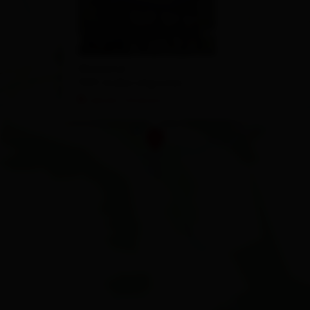
Winkeltal
9931 Außervillgraten
calcola l'itinerario