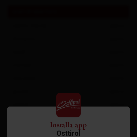
orari di apertura
sabato
(heute)
aperto
domenica
aperto
lunedì
aperto
martedì
aperto
mercoledì
aperto
giovedì
aperto
venerdì
aperto
Installa app
Cucina calda:
Osttirol
11.30 – 14.00 & 18.00 – 20.00