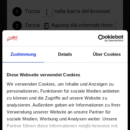
Tocca
nella barra del browser.
1
Links
Tocca
Aggiungi alla schermata Home
2
Homepage
Un'icona verrà aggiunta alla tua schermata Home per
accedere rapidamente a questo sito web.
Zustimmung
Details
Über Cookies
+
Già aggiunto alla schermata principale
−
Diese Webseite verwendet Cookies
Wir verwenden Cookies, um Inhalte und Anzeigen zu
personalisieren, Funktionen für soziale Medien anbieten
zu können und die Zugriffe auf unsere Website zu
analysieren. Außerdem geben wir Informationen zu Ihrer
Verwendung unserer Website an unsere Partner für
soziale Medien, Werbung und Analysen weiter. Unsere
Partner führen diese Informationen möglicherweise mit