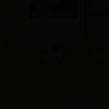
Dorf 109
9942 Obertilliach
calcola l'itinerario