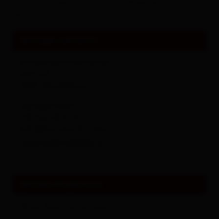
prodotti di agnello e di manzo Angus provenienti
dalla nostra fattoria.
dettagli contatto
Hotel-Gasthof Andreas
Dorf 109
9942
Obertilliach
+43 4847 5196
+43 664 132 40 47
info@hotel-andreas.at
www.hotel-andreas.at
periodo di apertura
08.05.2026 - 26.10.2026