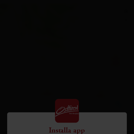
+
−
Installa app