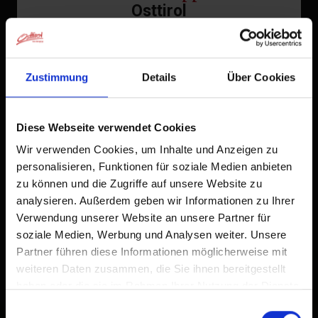
Osttirol
Tocca
nella barra del browser.
1
Zustimmung
Details
Über Cookies
Tocca
Aggiungi alla schermata Home
2
Un'icona verrà aggiunta alla tua schermata Home per
Diese Webseite verwendet Cookies
accedere rapidamente a questo sito web.
Wir verwenden Cookies, um Inhalte und Anzeigen zu
Già aggiunto alla schermata principale
personalisieren, Funktionen für soziale Medien anbieten
zu können und die Zugriffe auf unsere Website zu
analysieren. Außerdem geben wir Informationen zu Ihrer
Verwendung unserer Website an unsere Partner für
soziale Medien, Werbung und Analysen weiter. Unsere
Partner führen diese Informationen möglicherweise mit
weiteren Daten zusammen, die Sie ihnen bereitgestellt
haben oder die sie im Rahmen Ihrer Nutzung der Dienste
gesammelt haben.
Einwilligungsauswahl