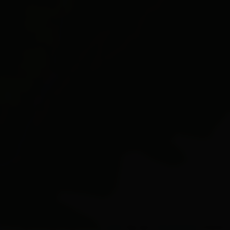
Leaflet
| Map data ©
OpenStreetMap
contributors