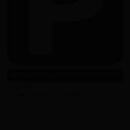
Tutto su
Eventi & Cultura
dettagli contatto
Parkplatz Ratzell
9961
Hopfgarten in Defereggen