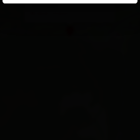
Defereggen
calcola l'itinerario