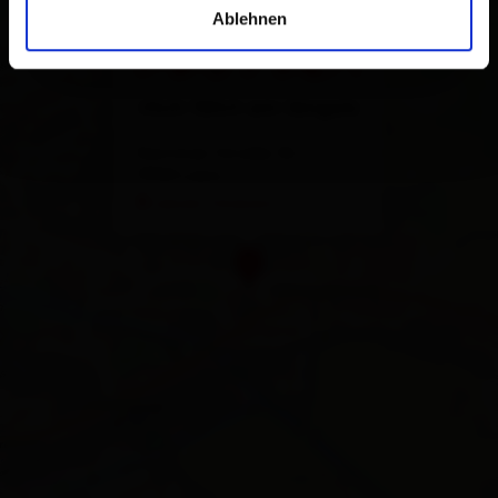
Ablehnen
Kärntner Straße 36
9900 Lienz
calcola l'itinerario