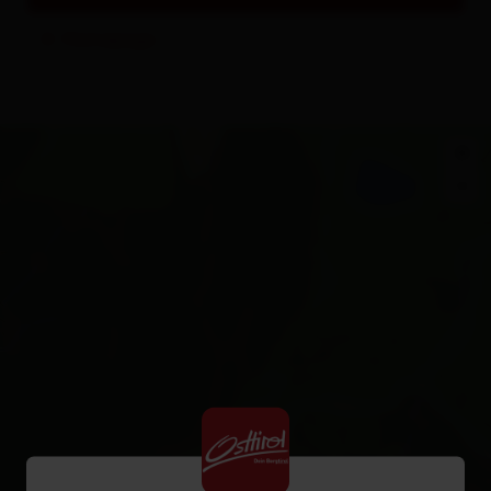
Homepage
+
−