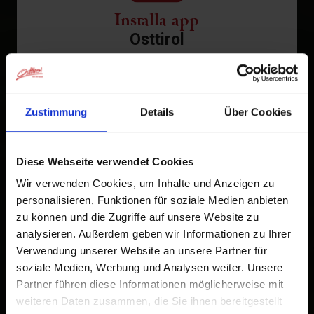
Installa app
Osttirol
Tocca
nella barra del browser.
1
Tocca
Aggiungi alla schermata Home
2
Zustimmung
Details
Über Cookies
Un'icona verrà aggiunta alla tua schermata Home per
accedere rapidamente a questo sito web.
Diese Webseite verwendet Cookies
Wir verwenden Cookies, um Inhalte und Anzeigen zu
Già aggiunto alla schermata principale
personalisieren, Funktionen für soziale Medien anbieten
zu können und die Zugriffe auf unsere Website zu
analysieren. Außerdem geben wir Informationen zu Ihrer
Verwendung unserer Website an unsere Partner für
soziale Medien, Werbung und Analysen weiter. Unsere
Partner führen diese Informationen möglicherweise mit
weiteren Daten zusammen, die Sie ihnen bereitgestellt