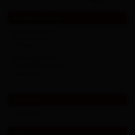
Tutto su
Eventi & Cultura
dettagli contatto
Eisner Auto Lienz
Kärntner Straße 36
9900
Lienz
(0043) 4852 62335
office9900@eisner.at
www.eisner.at
Documenti
eisner.pdf
Links