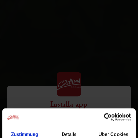
Installa app
Osttirol
Tocca
nella barra del browser.
1
Zustimmung
Details
Über Cookies