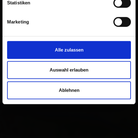
Statistiken
×
AUTOGAS Schedl
Marketing
Energie & Technik
Südbahnstraße 3
9900 Lienz
Alle zulassen
calcola l'itinerario
Auswahl erlauben
Ablehnen