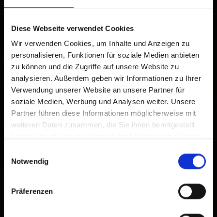
Tocca
Aggiungi alla schermata Home
2
Diese Webseite verwendet Cookies
Un'icona verrà aggiunta alla tua schermata Home per
accedere rapidamente a questo sito web.
Wir verwenden Cookies, um Inhalte und Anzeigen zu
personalisieren, Funktionen für soziale Medien anbieten
Già aggiunto alla schermata principale
zu können und die Zugriffe auf unsere Website zu
analysieren. Außerdem geben wir Informationen zu Ihrer
Verwendung unserer Website an unsere Partner für
soziale Medien, Werbung und Analysen weiter. Unsere
Partner führen diese Informationen möglicherweise mit
weiteren Daten zusammen, die Sie ihnen bereitgestellt
haben oder die sie im Rahmen Ihrer Nutzung der Dienste
gesammelt haben.
Einwilligungsauswahl
Notwendig
Präferenzen