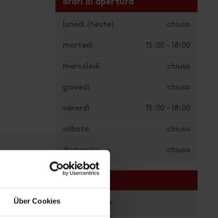
orari di apertura
lunedì
(heute)
chiuso
martedì
15:00 - 18:00
mercoledì
chiuso
giovedì
chiuso
venerdì
15:00 - 18:00
sabato
chiuso
domenica
chiuso
Links
Über Cookies
Homepage