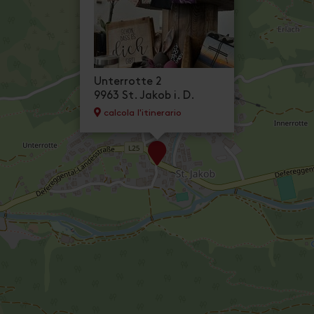
Unterrotte 2
9963 St. Jakob i. D.
calcola l'itinerario