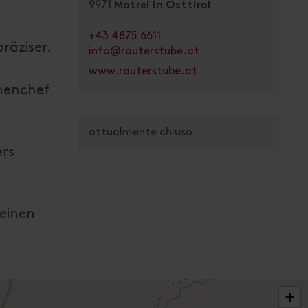
9971
Matrei in Osttirol
+43 4875 6611
räziser.
info@rauterstube.at
.
www.rauterstube.at
chenchef
attualmente chiuso
ers
Weinen
+