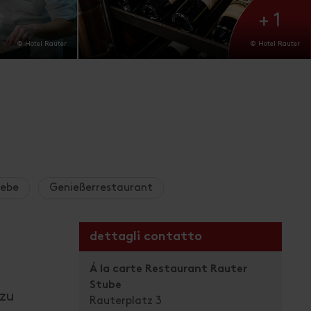
+ 1
© Hotel Rauter
© Hotel Rauter
iebe
Genießerrestaurant
dettagli contatto
Á la carte Restaurant Rauter
Stube
 zu
Rauterplatz 3