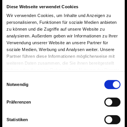
Diese Webseite verwendet Cookies
Wir verwenden Cookies, um Inhalte und Anzeigen zu
personalisieren, Funktionen für soziale Medien anbieten
zu können und die Zugriffe auf unsere Website zu
analysieren. Außerdem geben wir Informationen zu Ihrer
Verwendung unserer Website an unsere Partner für
soziale Medien, Werbung und Analysen weiter. Unsere
Partner führen diese Informationen möglicherweise mit
weiteren Daten zusammen, die Sie ihnen bereitgestellt
haben oder die sie im Rahmen Ihrer Nutzung der Dienste
gesammelt haben.
Einwilligungsauswahl
Notwendig
Präferenzen
Statistiken