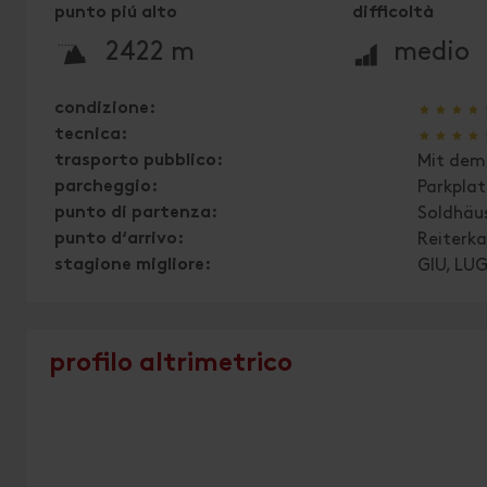
punto piú alto
difficoltà
🞍
🞽
2422 m
medio
🞙
🞙
🞙
🞙
condizione:
🞙
🞙
🞙
🞙
tecnica:
trasporto pubblico:
Mit dem 
parcheggio:
Parkplat
punto di partenza:
Soldhäus
punto d‘arrivo:
Reiterka
stagione migliore:
GIU, LU
profilo altrimetrico