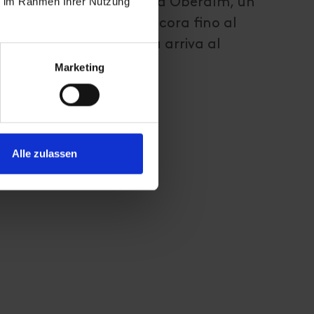
ie im Rahmen Ihrer Nutzung
in salita fino alla malga Oberalm, un
qui il sentiero conduce ancora fino al
o per l'Alta Via Carnica arriva al
Marketing
Alle zulassen