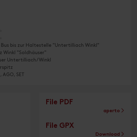
🞙
🞙
Bus bis zur Haltestelle "Untertilliach Winkl"
z Winkl "Soldhäuser"
er Untertilliach/Winkl
rspitz
G, AGO, SET
File PDF
aperto
File GPX
Download