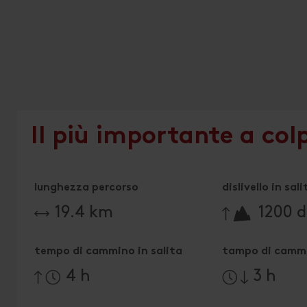
Il più importante a col
lunghezza percorso
dislivello in sali
🔋
19.4 km
1200 di
tempo di cammino in salita
tampo di cammi
4 h
3 h