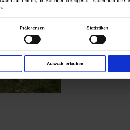
 Daten zusammen, die Sie ihnen bereitgestellt haben oder die s
conduce a serpentina 
n.
rifugio in pietra. Da 
Winklerjoch e passand
Reiterkarspitz.
Präferenzen
Statistiken
Auswahl erlauben