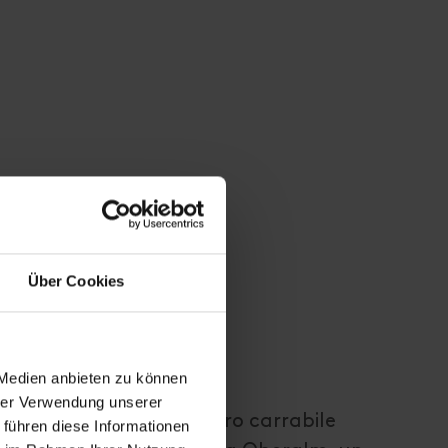
Über Cookies
 Medien anbieten zu können
hrer Verwendung unserer
lle Winklertal un sentiero carrabile
 führen diese Informationen