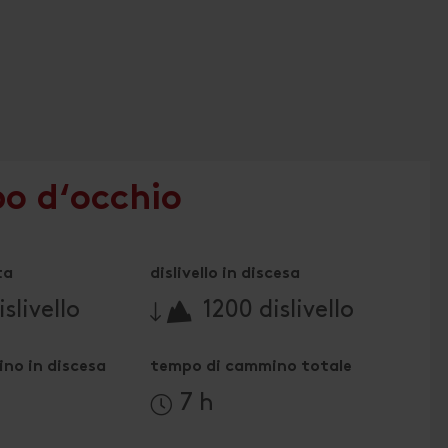
po d‘occhio
ta
dislivello in discesa
🔋
slivello
1200 dislivello
no in discesa
tempo di cammino totale
7 h