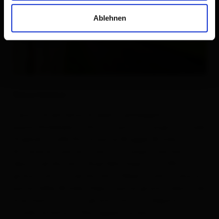
Ablehnen
Descrizione
Il punto di partenza di questa passeggiata è la
piazza Korberplatz. Da lì, si cammina lungo la strada
Virgener Straße fino al ponte Brugger Brücke.
Attraversa il ponte e cammina lungo il sentiero a
destra nel distretto Auerfeld. Dopo circa 100 m,
girare a sinistra nel distretto Weier e camminare al
ponte Zeller Brücke. Dopo il ponte girare a destra ed
al prossimo incrocio girare a sinistra. Seguire la
strada asfaltata. Non appena avresti