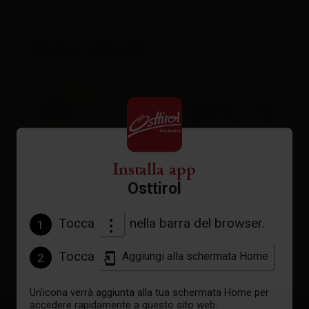
Meteo attuale
29°C °C
Installa app
vedi previsioni
Osttirol
Tocca
nella barra del browser.
1
Tocca
Aggiungi alla schermata Home
2
Un'icona verrà aggiunta alla tua schermata Home per
accedere rapidamente a questo sito web.