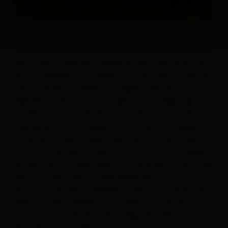
Descrizione
Salita alla malga Kerschbaumer Alm. Partendo dal
ponte Luggauer (tra Leisach e Thal, sulla strada da
Lienz in direzione Sillian), si segue il sentiero
segnalato sopra la cava di ghiaia e si raggiunge il
ruscello Leisacher Almbach. A quel punto si sale al
Daprakreuz e si prosegue su un terreno pianeggiante
sul versante destro della valle verso l'interno per
circa 2 ore finché la valle curva a sinistra. Si segue il
sentiero fino a raggiungere una grande morena, che
apre l'accesso alla forcella Kuhbodentörl. Da lì si
percorre il sentiero, tenendo la destra, in direzione
della forcella Hallebachtörl. Infine su e giù per il
sentiero si scende fino alla malga Kerschbaumer