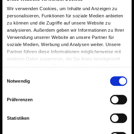
Wir verwenden Cookies, um Inhalte und Anzeigen zu
personalisieren, Funktionen für soziale Medien anbieten
zu können und die Zugriffe auf unsere Website zu
analysieren. Außerdem geben wir Informationen zu Ihrer
Verwendung unserer Website an unsere Partner für
soziale Medien, Werbung und Analysen weiter. Unsere
Partner führen diese Informationen möglicherweise mit
weiteren Daten zusammen, die Sie ihnen bereitgestellt
haben oder die sie im Rahmen Ihrer Nutzung der Dienste
gesammelt haben.
Einwilligungsauswahl
Notwendig
Präferenzen
Statistiken