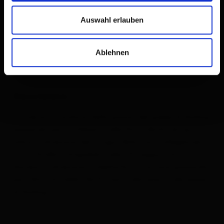
Auswahl erlauben
Ablehnen
Descrizione
L'itinerario conduce dalla piazza del paese di Assling
passando per la Höhenstraße fino a Bichl, da qui
salire in direzione del rifugio Skihütte (collegamento
con il Große Compedalrunde). Proseguire di nuovo in
discesa in direzione Linderhöfe e ritornare passando
per l’Alta Via della Val Pusteria alla piazza del paese
di Assling.