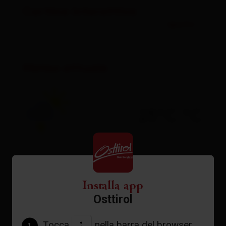
Cartina interattiva
aperto
Meteo attuale
25°C °C
vedi previsioni
Installa app
Osttirol
Tocca
nella barra del browser.
1