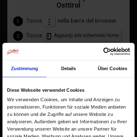
Osttirol
Tocca
nella barra del browser.
1
Tocca
Aggiungi alla schermata Home
2
Un'icona verrà aggiunta alla tua schermata Home per
accedere rapidamente a questo sito web.
Zustimmung
Details
Über Cookies
Già aggiunto alla schermata principale
Diese Webseite verwendet Cookies
Wir verwenden Cookies, um Inhalte und Anzeigen zu
personalisieren, Funktionen für soziale Medien anbieten
zu können und die Zugriffe auf unsere Website zu
analysieren. Außerdem geben wir Informationen zu Ihrer
Verwendung unserer Website an unsere Partner für
soziale Medien, Werbung und Analysen weiter. Unsere