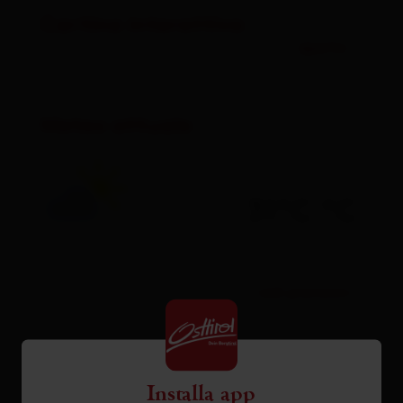
Cartina interattiva
aperto
Meteo attuale
31°C °C
vedi previsioni
Installa app