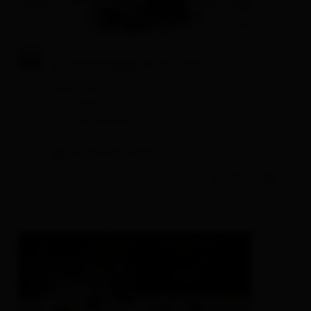
© Adventurepark Osttirol
Adventurepark Osttirol
Ainet 108 b
9951 Ainet
+43 664 3560450
mostra sulla mappa
piú dettagli