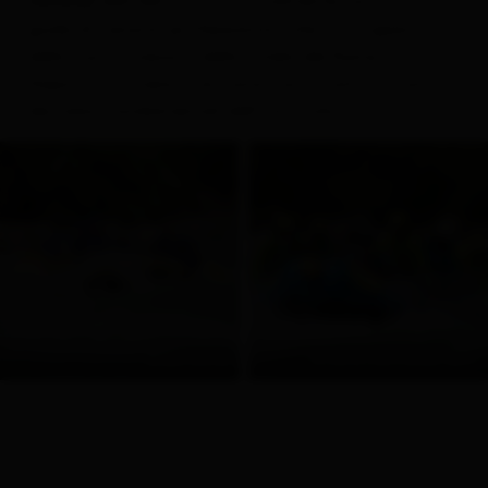
dell’Isel! Il tutto, ovviamente, sotto la
naturali
guida di canoisti professionisti, che si occupano
della tua sicurezza e della tutela del fiume.
Dopotutto, vivere in armonia con la natura è uno
dei valori fondamentali dell’Osttirolo.
© Eddy Rafting
© CAM & COOLS Outdoor Sports