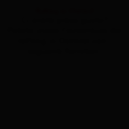
Rafting in Osttirol
Ci avete preso gusto?
Potete vivere l'avventura del
rafting in Osttirol con i
seguenti fornitori: