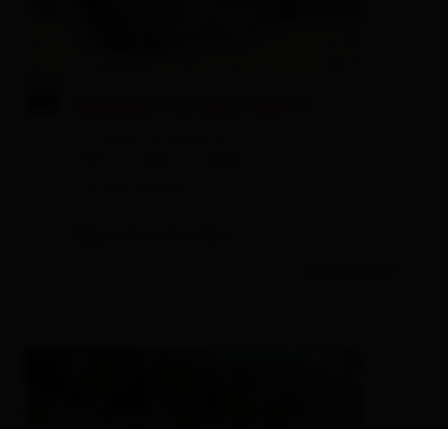
© Adrenalin Outdoor Sports
Adrenalin Outdoor Sports
St. Johann im Walde 14
9952 St. Johann im Walde
+43 650 3707602
mostra sulla mappa
piú dettagli