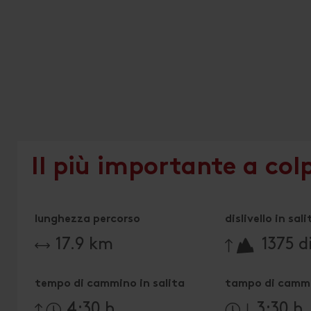
Il più importante a col
lunghezza percorso
dislivello in sali
🔋
17.9 km
1375 di
tempo di cammino in salita
tampo di cammi
4:30 h
3:30 h