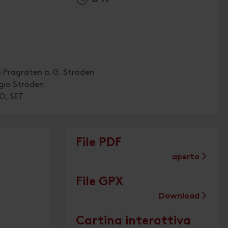
 Prägraten a.G. Ströden
gio Ströden
O, SET
File PDF
aperto
File GPX
Download
Cartina interattiva