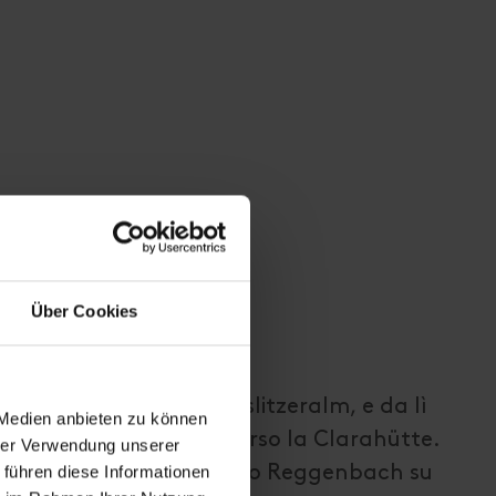
Über Cookies
 Ströden alla Pebell o Islitzeralm, e da lì
 Medien anbieten zu können
la cascata Umbalfälle verso la Clarahütte.
hrer Verwendung unserer
 führen diese Informationen
100 metri prima del ruscello Reggenbach su