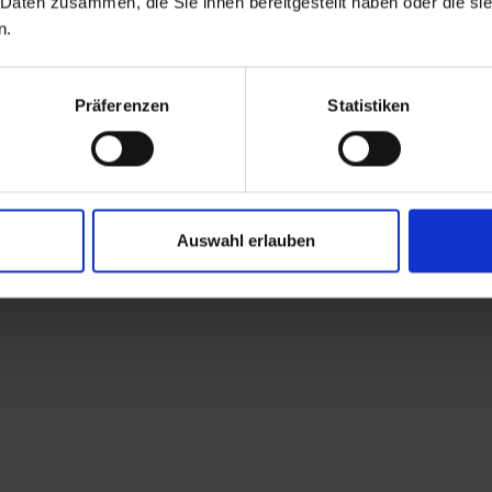
 Daten zusammen, die Sie ihnen bereitgestellt haben oder die s
una piccola collina (ca
n.
inizialmente in modo 
quindi tenere lo sguar
Präferenzen
Statistiken
fino a raggiungere il
qui, la cima della Wie
ulteriore aiuto all'or
Dopo una breve salita
15 minuti il piccolo r
Auswahl erlauben
non servito). Qui ci si
tratto del meraviglioso
di vetta richiedono un
si apre finalmente in t