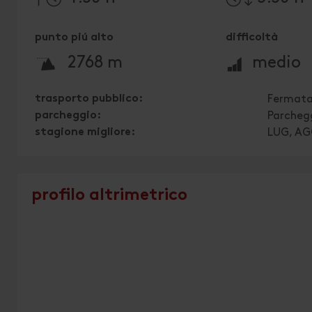
punto piú alto
difficoltà
🞍
🞽
2768 m
medio
trasporto pubblico:
Fermata
parcheggio:
Parcheg
stagione migliore:
LUG, AG
profilo altrimetrico