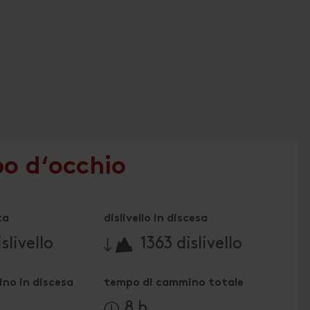
po d‘occhio
ta
dislivello in discesa
🔋
slivello
1363 dislivello
no in discesa
tempo di cammino totale
8 h