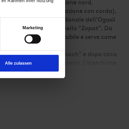
ie im Rahmen Ihrer Nutzung
rtello!) e salire in direzione nord,
piuttosto ripido (assicurazione con corda),
do fisso sul fianco meridionale dell'Ogasil
Marketing
 bivio che conduce a est nello "Zopat". Da
sbauerspitze è già ben visibile e serve come
ientamento.
 si raggiunge lo "Zopatbach" e dopo circa
ifugio Zopathütte a 2.581 metri. (Jägerhütte
Alle zulassen
 può rifocillare prima di affrontare l'ultimo
 sentiero. Gli ultimi metri fino alla croce
 po' di forza in più, finché la finestra non
utte le direzioni.