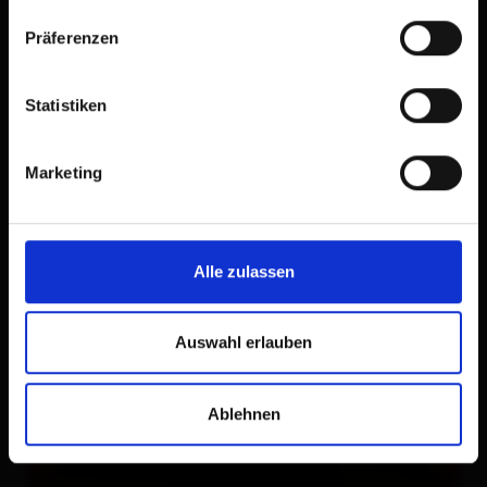
Präferenzen
Statistiken
Marketing
Alle zulassen
Auswahl erlauben
Ablehnen