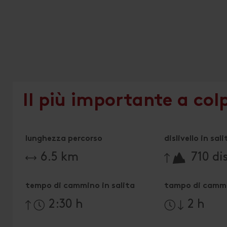
Il più importante a col
lunghezza percorso
dislivello in sali
🔋
6.5 km
710 dis
tempo di cammino in salita
tampo di cammi
2:30 h
2 h