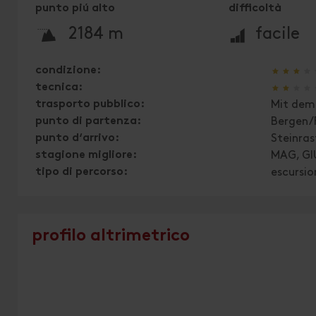
punto piú alto
difficoltà
🞍
🞽
2184 m
facile
🞙
🞙
🞙
🞙
condizione:
🞙
🞙
🞙
🞙
tecnica:
trasporto pubblico:
Mit dem 
punto di partenza:
Bergen/
punto d‘arrivo:
Steinras
stagione migliore:
MAG, GI
tipo di percorso:
escursio
profilo altrimetrico