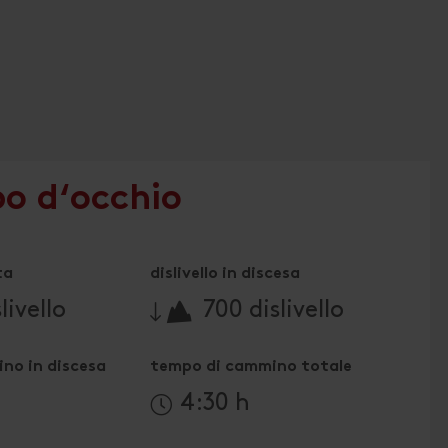
po d‘occhio
ta
dislivello in discesa
🔋
livello
700 dislivello
no in discesa
tempo di cammino totale
4:30 h