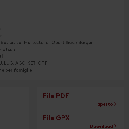
🞙
🞙
Bus bis zur Haltestelle "Obertilliach Bergen"
Flatsch
tl
U, LUG, AGO, SET, OTT
ne per famiglie
File PDF
aperto
File GPX
Download