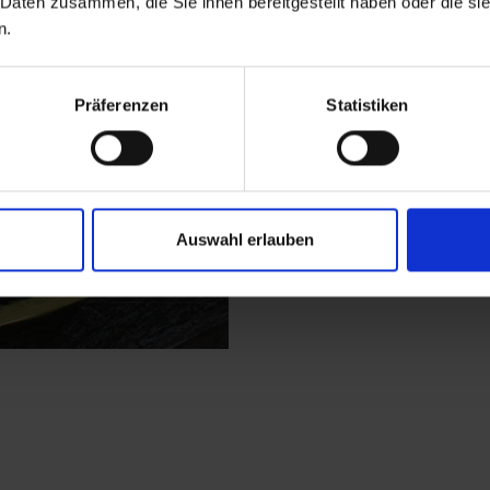
 Daten zusammen, die Sie ihnen bereitgestellt haben oder die s
strada comunale asfalt
n.
proseguire per la via 
persone autorizzate!
bosco ombreggiato, qu
Präferenzen
Statistiken
montagna che vengono 
tutt'intorno del resto
sui pendii soleggiati 
passando per una do
Auswahl erlauben
pianeggiante.