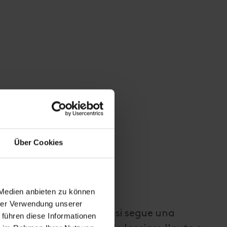
Über Cookies
 Medien anbieten zu können
hrer Verwendung unserer
nella frazione di Bergen si segue una
 führen diese Informationen