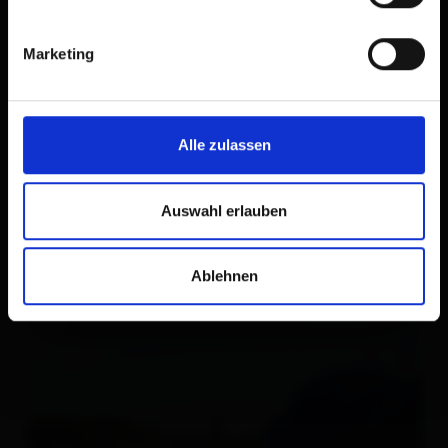
Marketing
Alle zulassen
Auswahl erlauben
Ablehnen