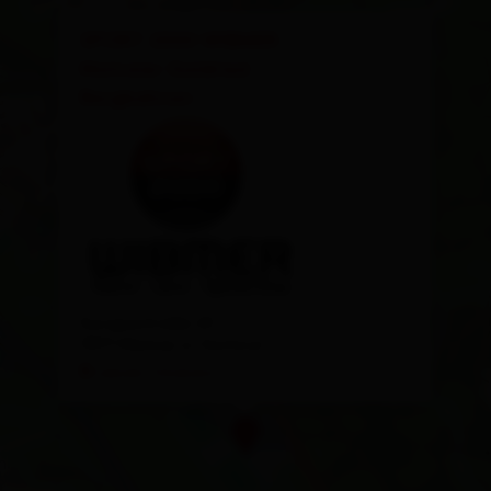
×
SPORT 2000 WIBMER
Matreier Goldried
Bergbahnen
Europastraße 20
9971 Matrei in Osttirol
calcola l'itinerario