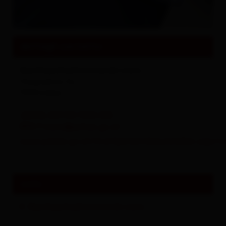
Tutto su
Eventi & Cultura
dettagli contatto
Bezirkspolizeikommando Lienz
Hauptplatz 5a
9900
Lienz
(0043) 059 133 7230-305
BPK-T-Lienz@polizei.gv.at
www.polizei.gv.at/tirol/lpd/dst/dienststellen.asp
Links
Bezirkspolizeikommando Lienz