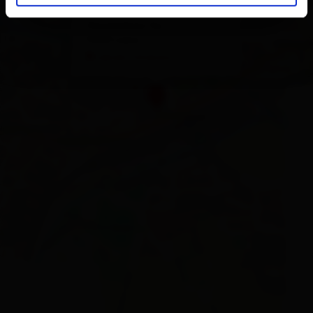
Hauptplatz 5a
9900 Lienz
calcola l'itinerario