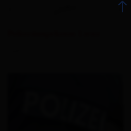
Polizeiinspektion Lienz
Indietro
polizia
Tutti gli eventi
Eventi top
Gastronomia
Avvento
Attrazioni