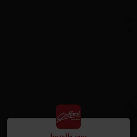
+
−
Installa app