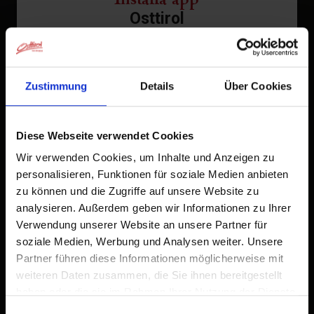
Osttirol
Tocca
nella barra del browser.
1
Tocca
Zustimmung
Details
Über Cookies
Aggiungi alla schermata Home
2
Un'icona verrà aggiunta alla tua schermata Home per
Diese Webseite verwendet Cookies
accedere rapidamente a questo sito web.
Wir verwenden Cookies, um Inhalte und Anzeigen zu
Già aggiunto alla schermata principale
personalisieren, Funktionen für soziale Medien anbieten
zu können und die Zugriffe auf unsere Website zu
analysieren. Außerdem geben wir Informationen zu Ihrer
Verwendung unserer Website an unsere Partner für
soziale Medien, Werbung und Analysen weiter. Unsere
Partner führen diese Informationen möglicherweise mit
weiteren Daten zusammen, die Sie ihnen bereitgestellt
haben oder die sie im Rahmen Ihrer Nutzung der Dienste
gesammelt haben.
Einwilligungsauswahl