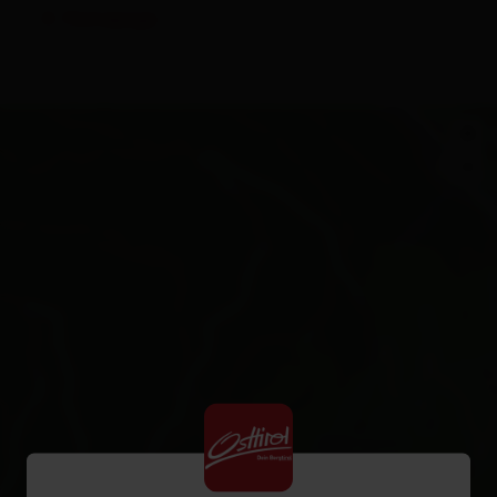
Homepage
+
−