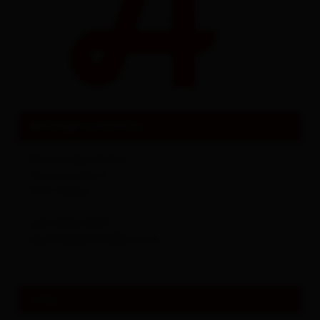
Tutto su
Eventi & Cultura
dettagli contatto
Marien-Apotheke
Hauptstraße 8
9920
Sillian
+43 4842 6329
apothekesillian@aon.at
Links