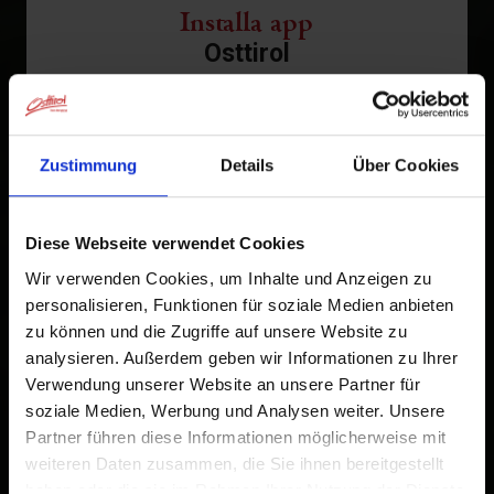
Installa app
Osttirol
Tocca
nella barra del browser.
1
Tocca
Aggiungi alla schermata Home
2
Zustimmung
Details
Über Cookies
Un'icona verrà aggiunta alla tua schermata Home per
accedere rapidamente a questo sito web.
Diese Webseite verwendet Cookies
Wir verwenden Cookies, um Inhalte und Anzeigen zu
Già aggiunto alla schermata principale
personalisieren, Funktionen für soziale Medien anbieten
zu können und die Zugriffe auf unsere Website zu
analysieren. Außerdem geben wir Informationen zu Ihrer
Verwendung unserer Website an unsere Partner für
soziale Medien, Werbung und Analysen weiter. Unsere
Partner führen diese Informationen möglicherweise mit
weiteren Daten zusammen, die Sie ihnen bereitgestellt
haben oder die sie im Rahmen Ihrer Nutzung der Dienste