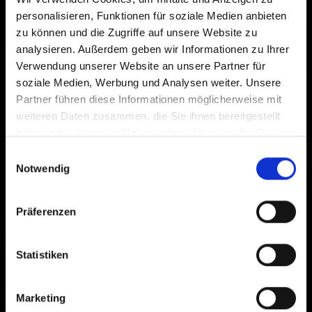
Iscriviti alla nostra newsletter e ricevi ogni mese i
personalisieren, Funktionen für soziale Medien anbieten
Tocca
Aggiungi alla schermata Home
2
migliori consigli per offerte attuali, escursioni in
zu können und die Zugriffe auf unsere Website zu
montagna, eventi e tante altre cose.
analysieren. Außerdem geben wir Informationen zu Ihrer
Un'icona verrà aggiunta alla tua schermata Home per
Verwendung unserer Website an unsere Partner für
accedere rapidamente a questo sito web.
soziale Medien, Werbung und Analysen weiter. Unsere
Partner führen diese Informationen möglicherweise mit
Già aggiunto alla schermata principale
weiteren Daten zusammen, die Sie ihnen bereitgestellt
haben oder die sie im Rahmen Ihrer Nutzung der Dienste
gesammelt haben.
Einwilligungsauswahl
Gib hier deine E-Mail Adresse an
Notwendig
Präferenzen
iscriviti ora
Statistiken
Marketing