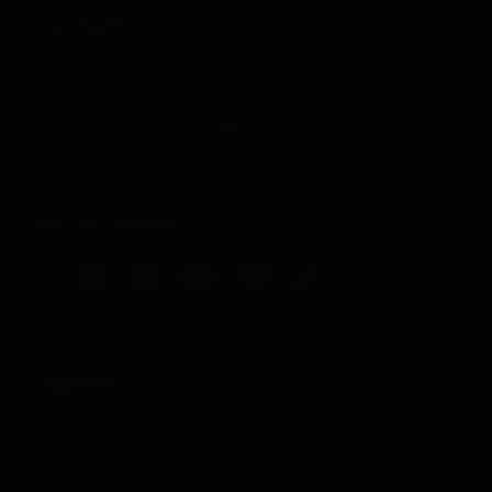
Contatto
Tourismusverband Osttirol
Mühlgasse 11
F. +43 50 212 212 2
9900 Lienz, Austria
info@osttirol.com
T.
+43 50 212 212
www.osttirol.com
Social Media
Depliant
Ordina i nostri depliant attuali
o dai un'occhiata agli depliant online!