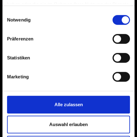
haben oder die sie im Rahmen Ihrer Nutzung der Dienste
gesammelt haben.
Einwilligungsauswahl
Notwendig
Newsletter
Präferenzen
Statistiken
Iscriviti alla nostra newsletter e ricevi ogni mese i
migliori consigli per offerte attuali, escursioni in
Marketing
montagna, eventi e tante altre cose.
Alle zulassen
Auswahl erlauben