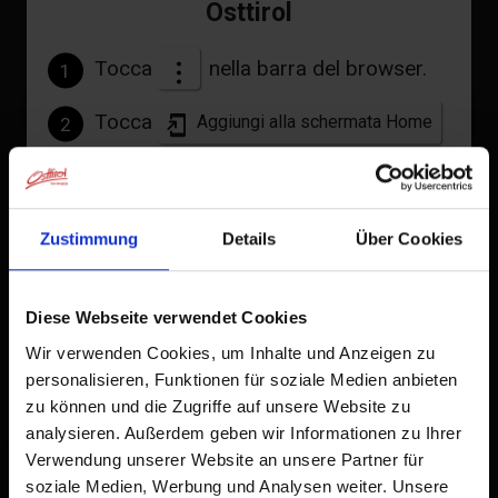
Osttirol
domenica
chiuso
Tocca
nella barra del browser.
1
Links
Tocca
Aggiungi alla schermata Home
2
Homepage
Un'icona verrà aggiunta alla tua schermata Home per
accedere rapidamente a questo sito web.
Zustimmung
Details
Über Cookies
Già aggiunto alla schermata principale
+
−
Diese Webseite verwendet Cookies
Wir verwenden Cookies, um Inhalte und Anzeigen zu
personalisieren, Funktionen für soziale Medien anbieten
zu können und die Zugriffe auf unsere Website zu
analysieren. Außerdem geben wir Informationen zu Ihrer
Verwendung unserer Website an unsere Partner für
soziale Medien, Werbung und Analysen weiter. Unsere