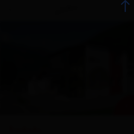
Indietro
Tutti gli eventi
Eventi top
Gastronomia
+ 2
Avvento
Attrazioni
Tonlodn