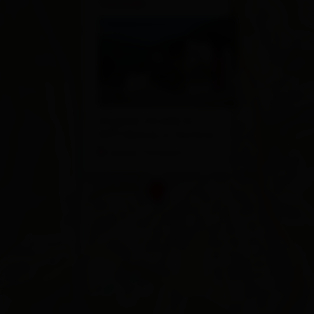
Tonlodn
Virgener Straße 16
9971 Matrei in Osttirol
calcola l'itinerario