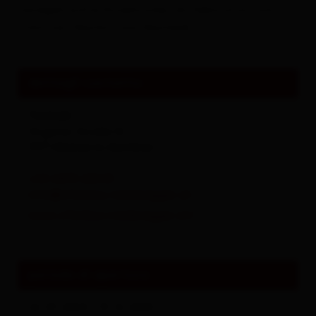
handgemachte Einzelstücke, als Dekoration und
Schmuck, Geschirr und Geschenk.
dettagli contatto
Tonlodn
Virgener Straße 16
9971
Matrei in Osttirol
+43 4875 200 81
info@ofenbau-niederegger.at
www.ofenbau-niederegger.at/
periodo di apertura
22.07.2024 - 31.12.2030