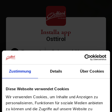
Installa app
Osttirol
Tocca
nella barra del browser.
1
Tocca
Aggiungi alla schermata Home
2
Zustimmung
Details
Über Cookies
Un'icona verrà aggiunta alla tua schermata Home per
accedere rapidamente a questo sito web.
Diese Webseite verwendet Cookies
Già aggiunto alla schermata principale
Wir verwenden Cookies, um Inhalte und Anzeigen zu
personalisieren, Funktionen für soziale Medien anbieten
zu können und die Zugriffe auf unsere Website zu