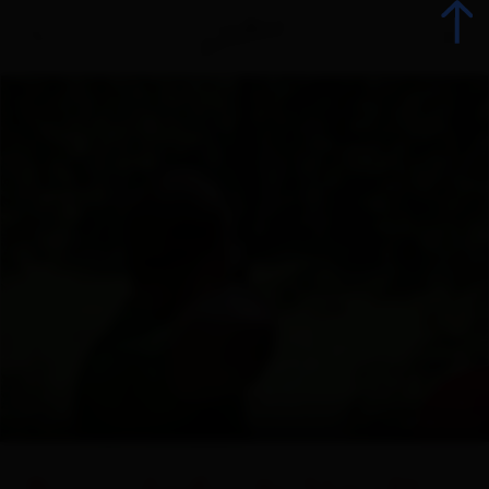
Indietro
Tutti gli eventi
Eventi top
Gastronomia
Avvento
+ 3
© TVB Osttirol
Attrazioni