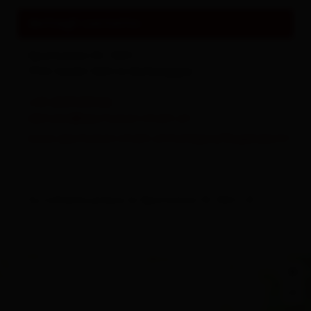
dettagli contatto
Sportunion St. Veit
9962
Sankt Veit in Defereggen
+43 6509455162
obmann@sportunion-stveit.at
www.sportunion-stveit.at/category/bogensport/
Su richiesta presso la Sportunion St.Veit i.D.
+
−