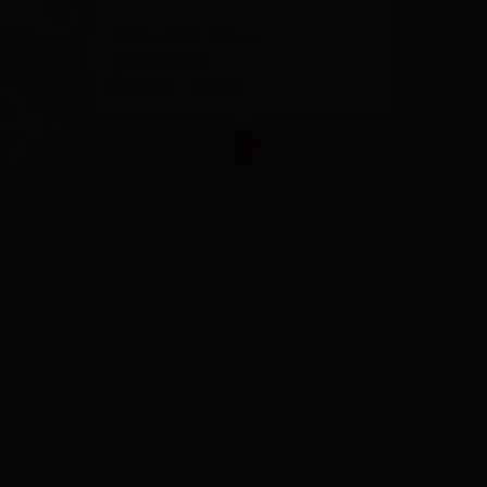
9962 Sankt Veit in
Defereggen
calcola l'itinerario