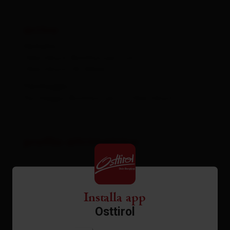
arrivo
Fermata
Obertilliach Biathlonzentrum
Obertilliach Gh Weiler
Parcheggio
Parcheggio Biathloncentro Obertilliach
profilo altrimetrico
Installa app
File PDF
Osttirol
aperto