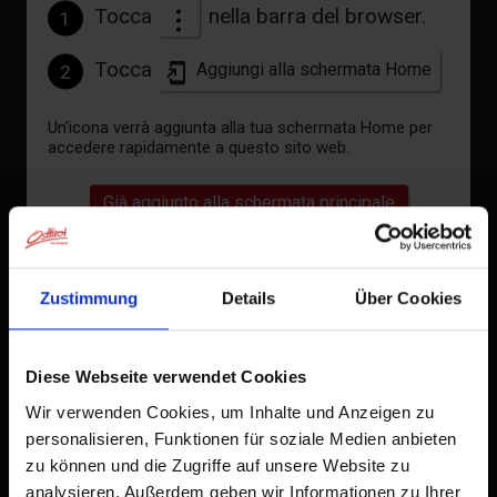
File GPX
Tocca
nella barra del browser.
1
Download
Tocca
Aggiungi alla schermata Home
2
Cartina interattiva
aperto
Un'icona verrà aggiunta alla tua schermata Home per
accedere rapidamente a questo sito web.
Già aggiunto alla schermata principale
Meteo attuale
23°C
Zustimmung
Details
Über Cookies
°C
Diese Webseite verwendet Cookies
Wir verwenden Cookies, um Inhalte und Anzeigen zu
vedi previsioni
personalisieren, Funktionen für soziale Medien anbieten
zu können und die Zugriffe auf unsere Website zu
analysieren. Außerdem geben wir Informationen zu Ihrer