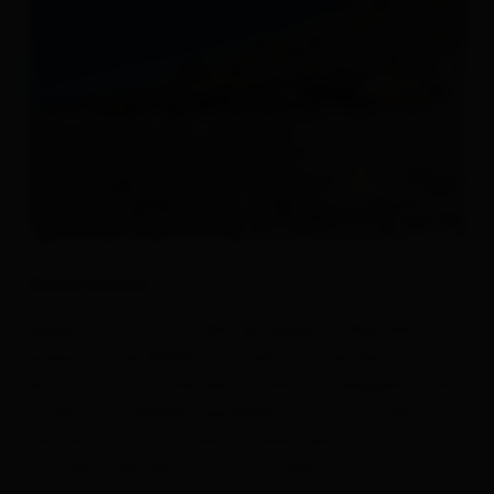
Descrizione
Appena vicino al cartello del paese di Obertilliach,
presso l'Hotel Weiler, attraverso un sentiero
escursionistico invernale, rotolato e soleggiato, fino
al centro di biathlon (possibilità di ristoro - bistrot
nel centro). Ritorno per lo stesso percorso o con
l'autopostale (gratuito con la Welcome Card!).