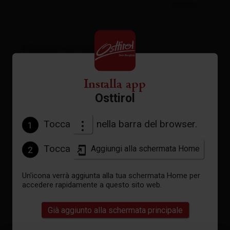
aperto
Meteo attuale
Installa app
31°C °C
Osttirol
Tocca
nella barra del browser.
1
vedi previsioni
Tocca
Aggiungi alla schermata Home
2
Un'icona verrà aggiunta alla tua schermata Home per
accedere rapidamente a questo sito web.
Già aggiunto alla schermata principale