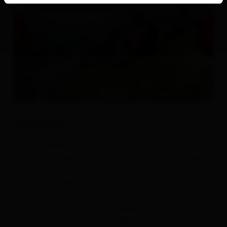
Descrizione
Dal parcheggio di Dorfertal, percorrere la strada
Moa-Alm-Straße (strada alpina) fino al ponte della
valle Teischnitztal. Da lì, un sentiero forestale n. 712
sulla destra sale verso la valle Teischnitztal. Dopo 2
ore e l’attraversamento di una piccola gola, la valle
si apre su un fondovalle pianeggiante. Da lì si gode
di una vista diretta sul Großglockner. Qui inizia uno