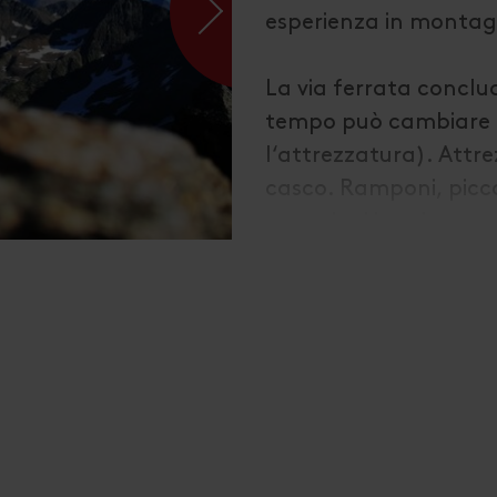
esperienza in monta
La via ferrata conclu
tempo può cambiare 
l‘attrezzatura). Attr
casco. Ramponi, picc
escursioni in primaver
Responsabile: ÖAV Se