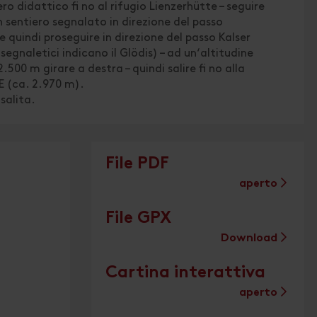
ero didattico fi no al rifugio Lienzerhütte – seguire
n sentiero segnalato in direzione del passo
 e quindi proseguire in direzione del passo Kalser
 segnaletici indicano il Glödis) – ad un‘altitudine
2.500 m girare a destra – quindi salire fi no alla
E (ca. 2.970 m).
salita.
File PDF
aperto
File GPX
Download
Cartina interattiva
aperto