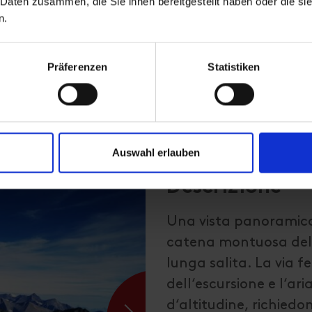
 Daten zusammen, die Sie ihnen bereitgestellt haben oder die s
n.
Präferenzen
Statistiken
Auswahl erlauben
Descrizione
Una vista panoramica 
catena montuosa dello
lunga salita. La via f
dell‘escursione e l‘ari
d‘altitudine, richie