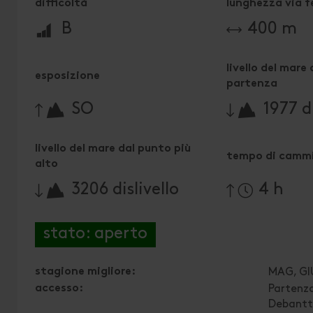
difficoltà
lunghezza via f
🞽
B
400 m
livello del mare
esposizione
partenza
🔋
🔋
SO
1977 di
livello del mare dal punto più
tempo di cammi
alto
🔋
3206 dislivello
4 h
stato: aperto
stagione migliore:
MAG, GI
accesso:
Partenza
Debantta