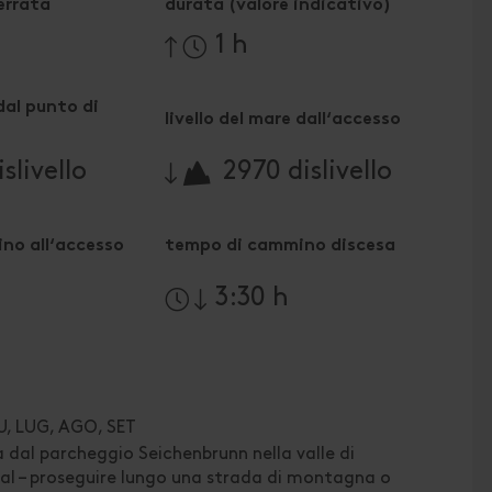
errata
durata (valore indicativo)
1 h
 dal punto di
livello del mare dall‘accesso
🔋
slivello
2970 dislivello
no all‘accesso
tempo di cammino discesa
3:30 h
U, LUG, AGO, SET
 dal parcheggio Seichenbrunn nella valle di
l – proseguire lungo una strada di montagna o