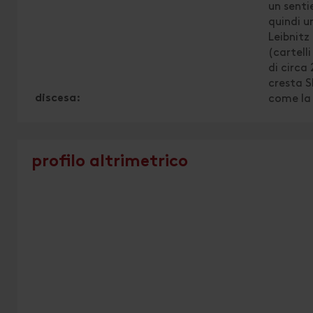
un senti
quindi u
Leibnitz
(cartelli
di circa 
cresta S
discesa:
come la 
profilo altrimetrico