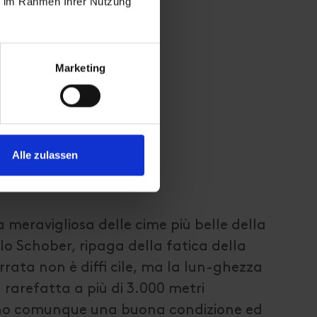
ie im Rahmen Ihrer Nutzung
Marketing
Alle zulassen
meravigliosa delle cime più belle della
 Schober, ripaga della fatica della
errata non è diffi cile, ma la lun-ghezza
a rarefatta a più di 3.000 metri
dono comunque una buona condizione ed