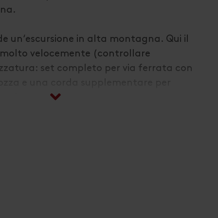
gna.
de un‘escursione in alta montagna. Qui il
molto velocemente (controllare
ezzatura: set completo per via ferrata con
ozza e una corda supplementare per
a e inverno.
ktion Lienz