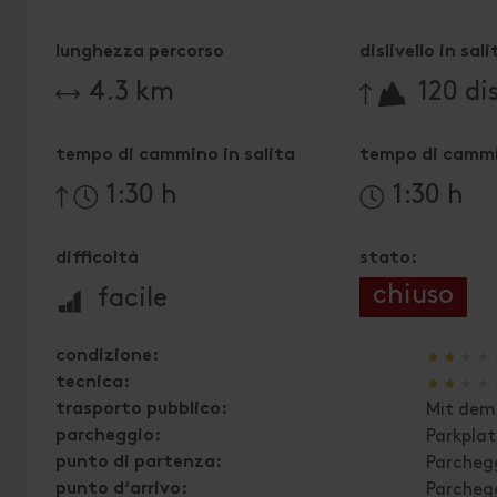
lunghezza percorso
dislivello in sali
🔋
4.3 km
120 dis
tempo di cammino in salita
tempo di cammi
1:30 h
1:30 h
difficoltà
stato:
🞽
chiuso
facile
🞙
🞙
🞙
🞙
condizione:
🞙
🞙
🞙
🞙
tecnica:
trasporto pubblico:
Mit dem 
parcheggio:
Parkplat
punto di partenza:
Parchegg
punto d‘arrivo:
Parchegg