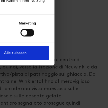
ie im Rahmen Ihrer Nutzung
Marketing
Alle zulassen
difficoltà media parte dal centro di
, quindi, verso la frazione di Neuwinkl e da
rtivo/pista di pattinaggio sul ghiaccio. Da
entra nel Winklertal fino al meraviglioso
 dischiude una vista maestosa sulle
iose e sulla cascata gelata
 sentiero segnalato prosegue quindi