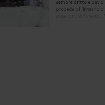
sempre dritto e devia 
procede all'interno d
superato la foresta, l
innevati in direzione 
panorama sull'intero v
Winkl, si segue la str
paese. Collegamenti: 
dell'Erschbaumertal 