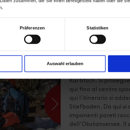
 Daten zusammen, die Sie ihnen bereitgestellt haben oder die s
n.
Präferenzen
Statistiken
Descrizione
Auswahl erlauben
Questa escursione di 
Kartitsch. Si prosegue
qui fino al centro spo
qui l'itinerario si add
Stiefboden. Da qui si
imponenti pareti rocc
dell'Obstansersee. Il