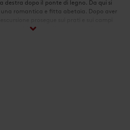
a destra dopo il ponte di legno. Da qui si
i una romantica e fitta abetaia. Dopo aver
'escursione prosegue sui prati e sui campi
frazione di Winkl e offre un magnifico
illaggio. Una volta giunti alle masserie di
ada comunale e si torna al centro del
sentiero circolare di Gailbach e percorso
con partenza dal centro sportivo.