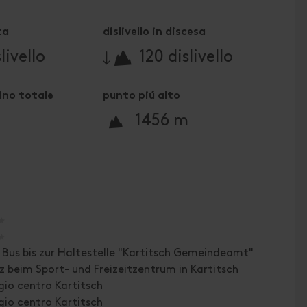
ta
dislivello in discesa
🔋
livello
120 dislivello
no totale
punto piú alto
🞍
1456 m
🞙
🞙
Bus bis zur Haltestelle "Kartitsch Gemeindeamt"
z beim Sport- und Freizeitzentrum in Kartitsch
io centro Kartitsch
io centro Kartitsch