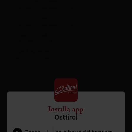
punto di partenza:
Matreier Tauernhaus 1.512m
punto d‘arrivo:
Matreier Tauernhaus 1.512m
stagione migliore:
GEN, FEB, MAR, DIC
tipo di percorso:
percorso circolare
escursione per famiglie
Installa app
profilo altrimetrico
Osttirol