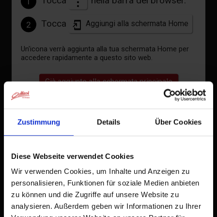
Tocca
nella barra del browser.
1
File PDF
Tocca
Aggiungi alla schermata Home
2
aperto
Un'icona verrà aggiunta alla tua schermata Home per
File GPX
accedere rapidamente a questo sito web.
Download
Già aggiunto alla schermata principale
Cartina interattiva
aperto
Zustimmung
Details
Über Cookies
Meteo attuale
Diese Webseite verwendet Cookies
Wir verwenden Cookies, um Inhalte und Anzeigen zu
personalisieren, Funktionen für soziale Medien anbieten
31°C °C
zu können und die Zugriffe auf unsere Website zu
analysieren. Außerdem geben wir Informationen zu Ihrer