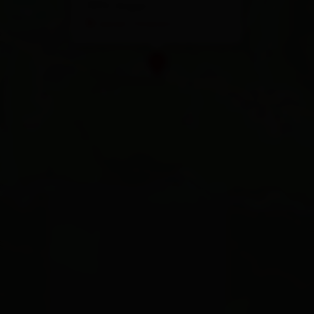
9972 Virgen
calcola l'itinerario