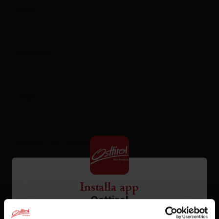
Nome*
Cognome*
E-Mail*
Telefono (per informazioni)
Installa app
Messaggio
Osttirol