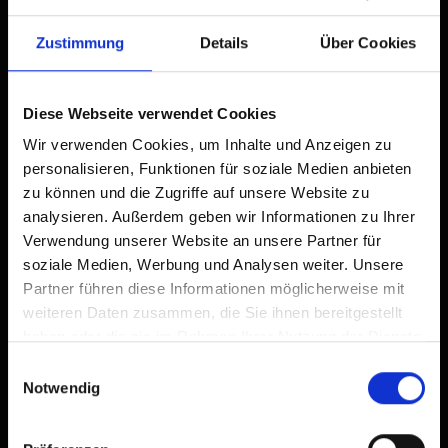
Tocca
nella barra del browser.
1
* Campo obbligatorio
Zustimmung
Details
Über Cookies
Tocca
Aggiungi alla schermata Home
2
Invia la richiesta
Un'icona verrà aggiunta alla tua schermata Home per
Diese Webseite verwendet Cookies
accedere rapidamente a questo sito web.
Wir verwenden Cookies, um Inhalte und Anzeigen zu
personalisieren, Funktionen für soziale Medien anbieten
Già aggiunto alla schermata principale
zu können und die Zugriffe auf unsere Website zu
analysieren. Außerdem geben wir Informationen zu Ihrer
Verwendung unserer Website an unsere Partner für
soziale Medien, Werbung und Analysen weiter. Unsere
Partner führen diese Informationen möglicherweise mit
Torna indietro
weiteren Daten zusammen, die Sie ihnen bereitgestellt
haben oder die sie im Rahmen Ihrer Nutzung der Dienste
gesammelt haben.
Einwilligungsauswahl
Notwendig