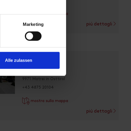
+43 664 9155666
imminger
mostra sulla mappa
Marketing
piú dettagli
Alle zulassen
BB Bar
Korberplatz 1
9971 Matrei in Osttirol
+43 4875 20104
mostra sulla mappa
piú dettagli