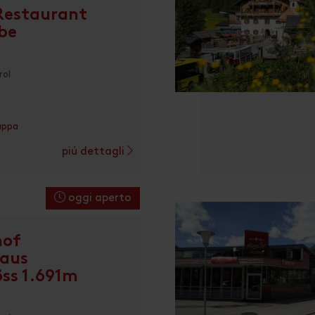
 Restaurant
be
rol
appa
piú dettagli
oggi aperto
hof
haus
öss 1.691m