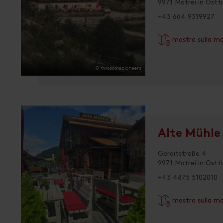
9971 Matrei in Ostti
+43 664 9319927
mostra sulla m
© twosomepioneers
Alte Mühle
Gereitstraße 4
9971 Matrei in Ostti
+43 4875 5102010
mostra sulla m