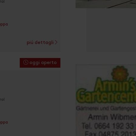
rol
appa
piú dettagli
oggi aperto
rol
appa