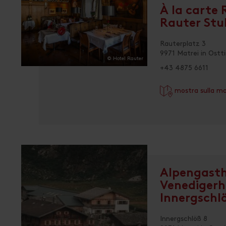
À la carte
Rauter Stu
Rauterplatz 3
9971 Matrei in Ostti
© Hotel Rauter
+43 4875 6611
mostra sulla m
Alpengast
Venediger
Innergschl
Innergschlöß 8