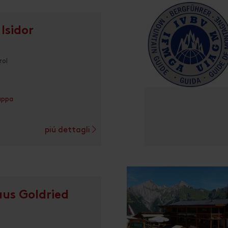
Isidor
rol
appa
piú dettagli
us Goldried