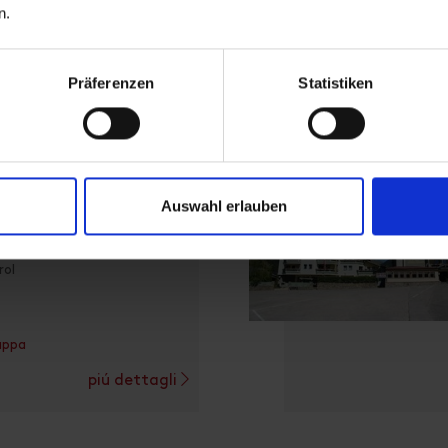
© Fabian P
n.
appa
Präferenzen
Statistiken
piú dettagli
Auswahl erlauben
 MPreis
rol
appa
piú dettagli