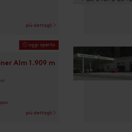
piú dettagli
oggi aperto
iner Alm 1.909 m
rol
appa
piú dettagli