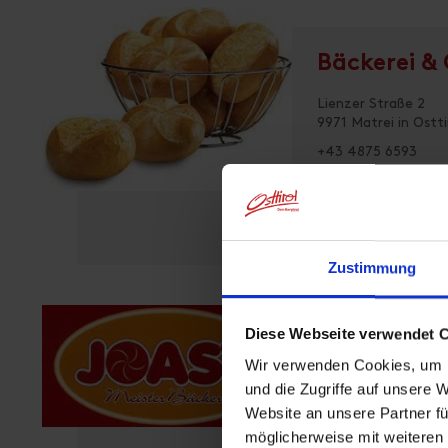
Bäckerei &
Lienzer Straße 2
9971 Matrei in Ostti
+43 4875 6593
mostra sulla m
Zustimmung
Diese Webseite verwendet 
Bäckerei Jo
Wir verwenden Cookies, um I
und die Zugriffe auf unsere 
Tauerntalstraße 6
Website an unsere Partner fü
9971 Matrei in Ostti
möglicherweise mit weiteren