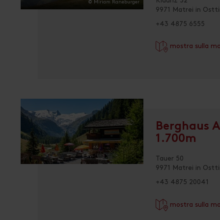
Klaunz 52
© Miriam Raneburger
9971 Matrei in Ostti
+43 4875 6555
mostra sulla m
Berghaus A
1.700m
Tauer 50
9971 Matrei in Ostti
+43 4875 20041
mostra sulla m