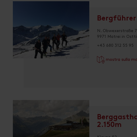
Bergführer 
N. Obwexerstraße 7
9971 Matrei in Ostti
+43 680 312 55 95
mostra sulla m
Berggastha
2.150m