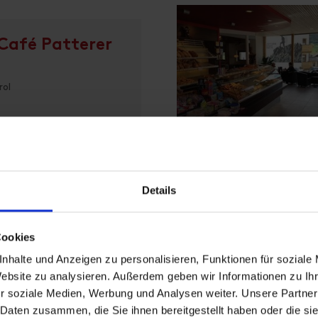
 Café Patterer
rol
appa
piú dettagli
Details
Cookies
ast Matrei i. O.
nhalte und Anzeigen zu personalisieren, Funktionen für soziale
Website zu analysieren. Außerdem geben wir Informationen zu I
r soziale Medien, Werbung und Analysen weiter. Unsere Partner
rol
 Daten zusammen, die Sie ihnen bereitgestellt haben oder die s