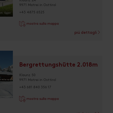
Klaunz 2A
9971 Matrei in Osttirol
+43 4875 6525
am. Egger
mostra sulla mappa
piú dettagli
Bergrettungshütte 2.018m
Klaunz 50
9971 Matrei in Osttirol
+43 681 840 356 17
mostra sulla mappa