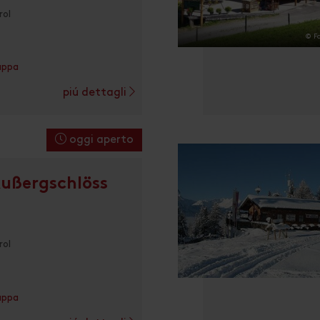
rol
© F
appa
piú dettagli
oggi aperto
ußergschlöss
rol
appa