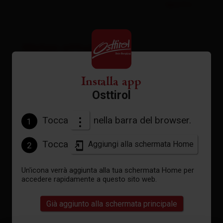
aperto
Meteo attuale
Installa app
31°C °C
Osttirol
Tocca
nella barra del browser.
1
vedi previsioni
Tocca
Aggiungi alla schermata Home
2
Un'icona verrà aggiunta alla tua schermata Home per
accedere rapidamente a questo sito web.
Già aggiunto alla schermata principale