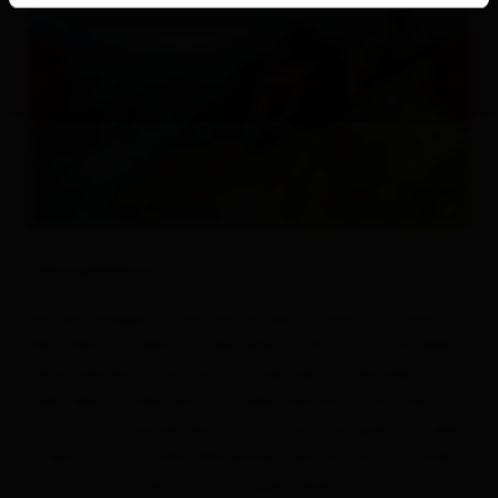
Descrizione
Dal parcheggio di Dorfertal, percorrere la strada
Moa-Alm-Straße (strada alpina) fino al ponte della
valle Teischnitztal. Da lì, un sentiero forestale n. 712
sulla destra sale verso la valle Teischnitztal. Dopo 2
ore e l’attraversamento di una piccola gola, la valle
si apre su un fondovalle pianeggiante. Da lì si gode
di una vista diretta sul Großglockner. Qui inizia uno