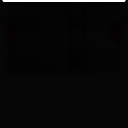
Descrizione
Il sentiero inizia direttamente a Lesach e conduce
per Oberlesach su una via forestale in circa 2 ore e
mezza fino al Lesachriegel. Da qui il percorso è un
po' più faticoso, ma è comunque consigliabile per
escursionisti esperti e allenati; in circa 2 ore si arriva