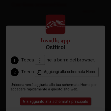
Cartina interattiva
aperto
Meteo attuale
Installa app
Osttirol
28°C
Tocca
nella barra del browser.
1
°C
Tocca
Aggiungi alla schermata Home
2
vedi previsioni
Un'icona verrà aggiunta alla tua schermata Home per
accedere rapidamente a questo sito web.
Già aggiunto alla schermata principale