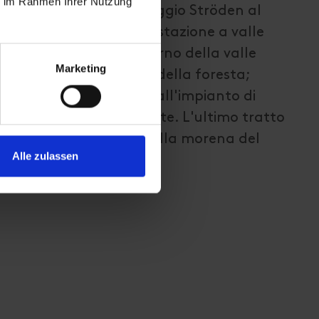
ie im Rahmen Ihrer Nutzung
irettamente dal parcheggio Ströden al
la Stoanalm fino alla stazione a valle
i si procede verso l'interno della valle
Marketing
tto ripido all'interno della foresta;
orna pianeggiante fino all'impianto di
are percorrendo un ponte. L'ultimo tratto
do in corrispondenza della morena del
Alle zulassen
gio.