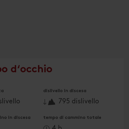
po d‘occhio
ta
dislivello in discesa
🔋
livello
795 dislivello
no in discesa
tempo di cammino totale
4 h