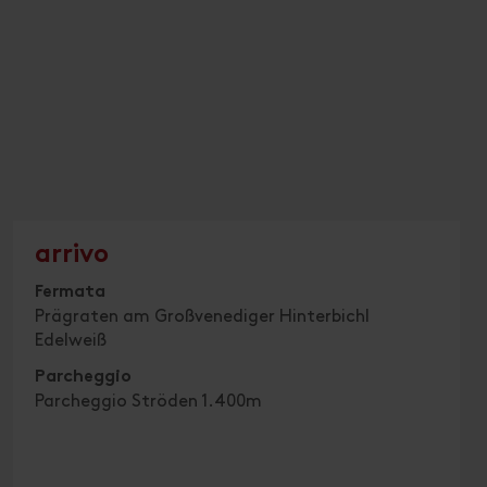
arrivo
Fermata
Prägraten am Großvenediger Hinterbichl
Edelweiß
Parcheggio
Parcheggio Ströden 1.400m