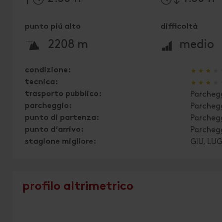
punto piú alto
difficoltà
🞍
🞽
2208 m
medio
🞙
🞙
🞙
🞙
condizione:
🞙
🞙
🞙
🞙
tecnica:
trasporto pubblico:
Parcheg
parcheggio:
Parcheg
punto di partenza:
Parcheg
punto d‘arrivo:
Parcheg
stagione migliore:
GIU, LU
profilo altrimetrico