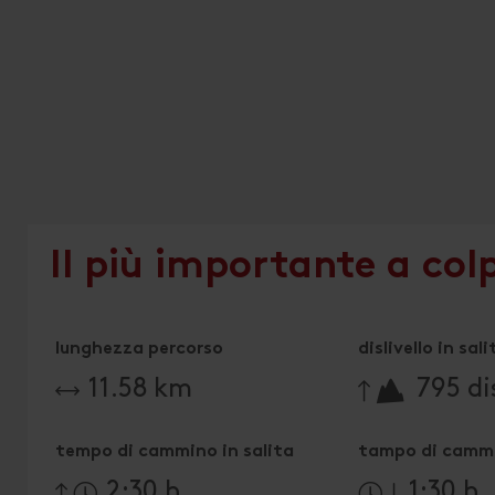
Il più importante a col
lunghezza percorso
dislivello in sali
🔋
11.58 km
795 dis
tempo di cammino in salita
tampo di cammi
2:30 h
1:30 h