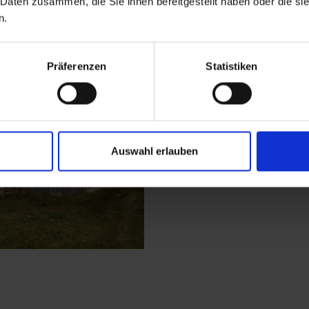
 Daten zusammen, die Sie ihnen bereitgestellt haben oder die s
Il sentiero conduce d
n.
Maurertal, superando 
della teleferica. Da qu
Präferenzen
Statistiken
proseguendo per un tra
subito dopo il suolo t
captazione, da super
si fa nuovamente ripi
Auswahl erlauben
ghiacciaio fino al rifu