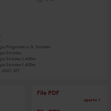
🞙
🞙
gio Prägraten a.G. Ströden
gio Ströden
gio Ströden 1.400m
gio Ströden 1.400m
G, AGO, SET
File PDF
aperto