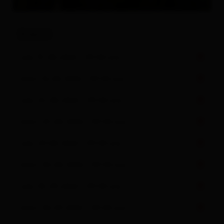
Tutto su
Eventi & Cultura
Eventi
sab, 15.08.2026 - 09:00 ore
dom, 16.08.2026 - 09:00 ore
sab, 22.08.2026 - 09:00 ore
dom, 23.08.2026 - 09:00 ore
sab, 29.08.2026 - 09:00 ore
dom, 30.08.2026 - 09:00 ore
sab, 05.09.2026 - 09:00 ore
dom, 06.09.2026 - 09:00 ore