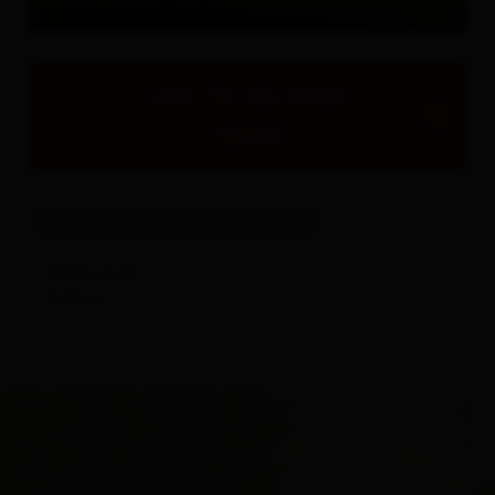
Tutto su
Eventi & Cultura
© Musikkapelle Assling
sab, 15.08.2026
10:00
luogo della manifestazione
Bärenstadl ,
Assling
+
−