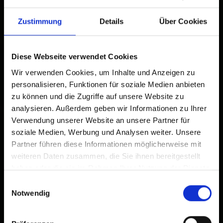
Tocca
nella barra del browser.
1
Zustimmung
Details
Über Cookies
Tocca
Aggiungi alla schermata Home
2
Un'icona verrà aggiunta alla tua schermata Home per
Diese Webseite verwendet Cookies
accedere rapidamente a questo sito web.
Wir verwenden Cookies, um Inhalte und Anzeigen zu
personalisieren, Funktionen für soziale Medien anbieten
Già aggiunto alla schermata principale
zu können und die Zugriffe auf unsere Website zu
analysieren. Außerdem geben wir Informationen zu Ihrer
Verwendung unserer Website an unsere Partner für
soziale Medien, Werbung und Analysen weiter. Unsere
Partner führen diese Informationen möglicherweise mit
weiteren Daten zusammen, die Sie ihnen bereitgestellt
haben oder die sie im Rahmen Ihrer Nutzung der Dienste
gesammelt haben.
Einwilligungsauswahl
Notwendig