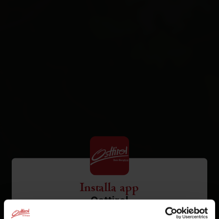
Installa app
Osttirol