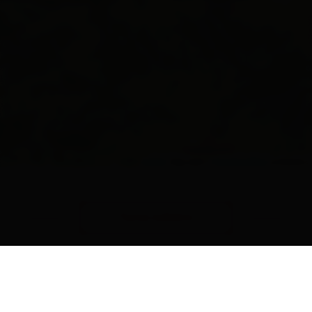
Leaflet
| Map data ©
OpenStreetMap
contributors
Torna indietro