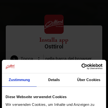
+
−
Installa app
Osttirol
Tocca
nella barra del browser.
1
Tocca
Aggiungi alla schermata Home
2
Zustimmung
Details
Über Cookies
Un'icona verrà aggiunta alla tua schermata Home per
accedere rapidamente a questo sito web.
Diese Webseite verwendet Cookies
Già aggiunto alla schermata principale
Wir verwenden Cookies, um Inhalte und Anzeigen zu