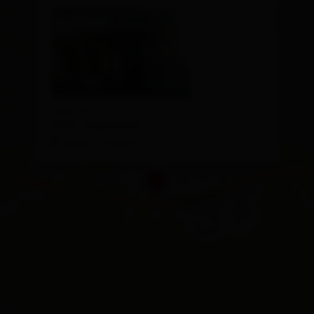
Dorf 4
9942 Obertilliach
calcola l'itinerario