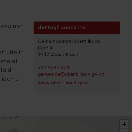
trova non
dettagli contatto
Gemeindeamt Obertilliach
Dorf 4
truito in
9942
Obertilliach
orno al
+43 4847 5210
la di
gemeinde@obertilliach.gv.at
liach e
www.obertilliach.gv.at
+