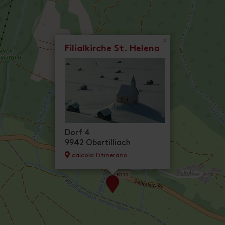
×
Filialkirche St. Helena
Dorf 4
9942 Obertilliach
calcola l'itinerario