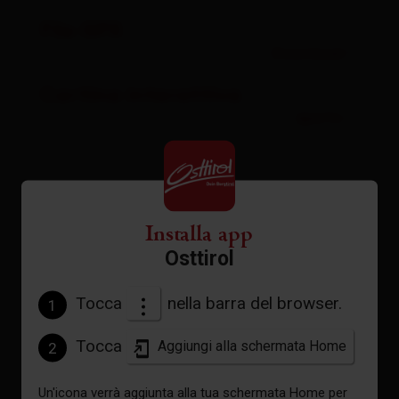
File GPX
Download
Cartina interattiva
aperto
Meteo attuale
Installa app
20°C
Osttirol
°C
Tocca
nella barra del browser.
1
Tocca
Aggiungi alla schermata Home
2
vedi previsioni
Un'icona verrà aggiunta alla tua schermata Home per