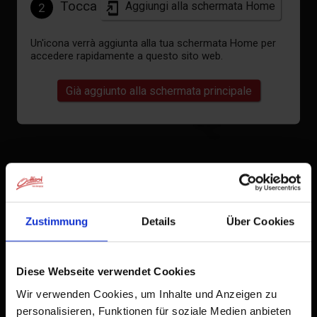
Tocca
Aggiungi alla schermata Home
2
Un'icona verrà aggiunta alla tua schermata Home per
Meteo attuale
accedere rapidamente a questo sito web.
Già aggiunto alla schermata principale
23°C
°C
vedi previsioni
Zustimmung
Details
Über Cookies
Diese Webseite verwendet Cookies
Wir verwenden Cookies, um Inhalte und Anzeigen zu
personalisieren, Funktionen für soziale Medien anbieten