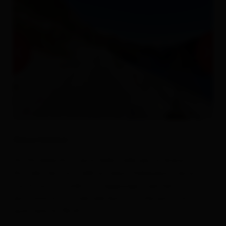
Descrizione
Da Hinterbichl, si esce dalla valle per un breve tratto
fino alla fermata dell'autobus "Edelweiss", dove si
continua la strada e si raggiunge il sentiero
escursionistico invernale battuto che porta al
quartiere di "Bichl".